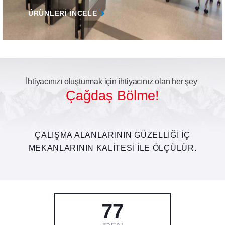
ÜRÜNLERI INCELE
İhtiyacınızı
oluşturmak
için
ihtiyacınız
olan
her
şey
Çağdaş
Bölme!
ÇALIŞMA ALANLARININ GÜZELLIĞI IÇ
MEKANLARININ KALITESI ILE ÖLÇÜLÜR.
77