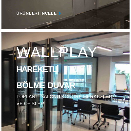
ÜRÜNLERI INCELE
WALLPLAY
HAREKETLİ
BÖLME DUVAR
TOPLANTI SALONU,KONGRE MERKEZLERİ
VE OFİSLER