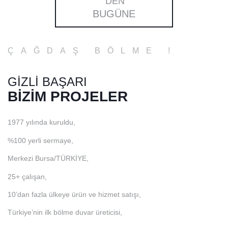
'DEN
BUGÜNE
ÇAĞDAŞ BÖLME !
GİZLİ BAŞARI
BİZİM PROJELER
1977 yılında kuruldu,
%100 yerli sermaye,
Merkezi Bursa/TÜRKİYE,
25+ çalışan,
10’dan fazla ülkeye ürün ve hizmet satışı,
Türkiye’nin ilk bölme duvar üreticisi,