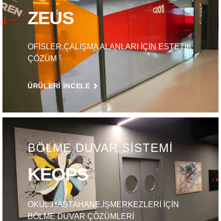
ZEUS
OFİSLER,ÇALIŞMA ALANLARI İÇİN ESTETİK
ÇÖZÜM
ÜRÜLERI INCELE
BÖLME DUVAR SİSTEMİ
KEOPS
OKUL,HASTAHANE,İŞMERKEZLERİ İÇİN
BÖLME DUVAR ÇÖZÜMLERİ