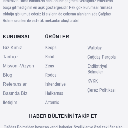
ismimizin firma ismimizin dahi önüne geçmesi verdiğimiz emeklerin
boşa gitmediğinin en açık göstergesidir. Pek çok kurumsal firmada
olduğu gibi umut ederiz ki sizlerin de çalışma alanlarınızda Çağdaş
Bölme ürünleri ile estetik mekanlar oluşturabil
KURUMSAL
ÜRÜNLER
Keops
Biz Kimiz
Wallplay
Babil
Tarihçe
Çağdaş Pergola
Zeus
Misyon -Vizyon
Endüstriyel
Bölmeler
Rodos
Blog
KVKK
İskenderiye
Referanslar
Çerez Politikası
Halikarnas
Basında Biz
Artemis
İletişim
HABER BÜLTENINI TAKIP ET
Çağdaş Bölme’den heyecan verici haberler, özellikler ve özel teklifler alan