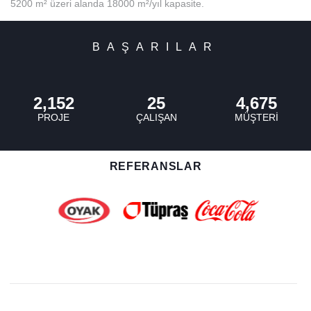
5200 m² üzeri alanda 18000 m²/yıl kapasite.
BAŞARILAR
2,152
25
4,675
PROJE
ÇALIŞAN
MÜŞTERI
REFERANSLAR