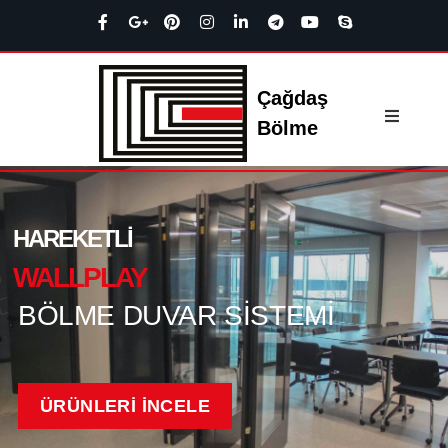
Çağdaş
Bölme
HAREKETLI
WALLPLAY
BÖLME DUVAR SISTEMI
ÜRÜNLERİ İNCELE